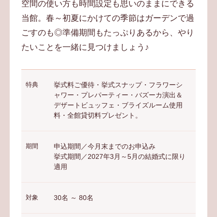
空間の使い方も時間設定も思いのままにできる
当館。春～初夏にかけての季節はガーデンで過
ごすのも◎準備期間もたっぷりあるから、やり
たいことを一緒に見つけましょう♪
特典
挙式料ご優待・挙式スナップ・フラワーシ
ャワー・プレパーティー・バズーカ演出＆
デザートビュッフェ・ブライズルーム使用
料・全館貸切料プレゼント。
期間
申込期間／今月末までのお申込み
挙式期間／2027年3月～5月の結婚式に限り
適用
対象
30名 ～ 80名