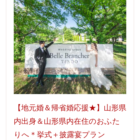
【地元婚＆帰省婚応援★】山形県
内出身＆山形県内在住のおふた
りへ＊挙式＋披露宴プラン