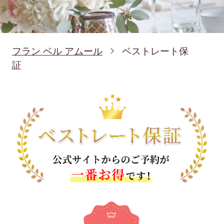
フラン ベル アムール
ベストレート保
証